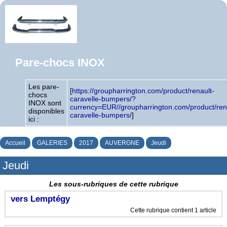
Pare-chocs INOX
Les pare-
[
https://groupharrington.com/product/renault-
chocs
caravelle-bumpers/?
INOX sont
currency=EUR//groupharrington.com/product/ren
disponibles
caravelle-bumpers/
]
ici :
Accueil
GALERIES
2017
AUVERGNE
Jeudi
Jeudi
Les sous-rubriques de cette rubrique
vers Lemptégy
Cette rubrique contient 1 article