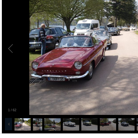
1
/
62