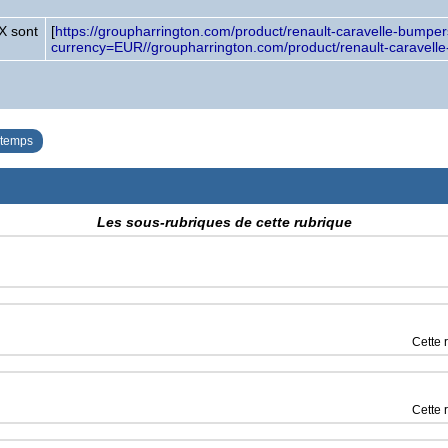
X sont
[
https://groupharrington.com/product/renault-caravelle-bumper
currency=EUR//groupharrington.com/product/renault-caravell
ntemps
Les sous-rubriques de cette rubrique
Cette 
Cette 