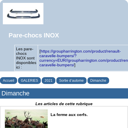
Pare-chocs INOX
Les pare-
[
https://groupharrington.com/product/renault-
chocs
caravelle-bumpers/?
INOX sont
currency=EUR//groupharrington.com/product/ren
disponibles
caravelle-bumpers/
]
ici :
Accueil
GALERIES
2021
Sortie d’autome
Dimanche
Dimanche
Les articles de cette rubrique
La ferme aux cerfs.