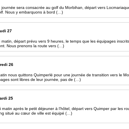
 journée sera consacrée au golf du Morbihan, départ vers Locmariaquer, 
olf. Nous y embarquons à bord (…)
eudi 27
 matin, départ prévu vers 9 heures, le temps que les équipages inscrit
ent. Nous prenons la route vers (…)
redi 26
tin nous quittons Quimperlé pour une journée de transition vers le Morb
ages sont libres de leur journée, pas de (…)
ardi 25
 matin après le petit déjeuner à l’hôtel, départ vers Quimper par les 
ng situé au cœur de ville est équipé (…)