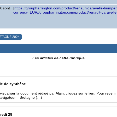
X sont
[
https://groupharrington.com/product/renault-caravelle-bumper
currency=EUR//groupharrington.com/product/renault-caravell
ETAGNE 2024
Les articles de cette rubrique
cle de synthèse
visualiser la document rédigé par Alain, cliquez sur le lien. Pour revenir 
navigateur... Bretagne (…)
redi 28