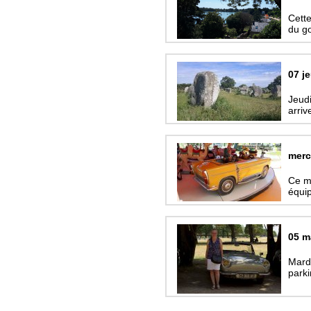
Cette
du g
07 j
Jeudi
arriv
merc
Ce ma
équip
05 m
Mardi
parki