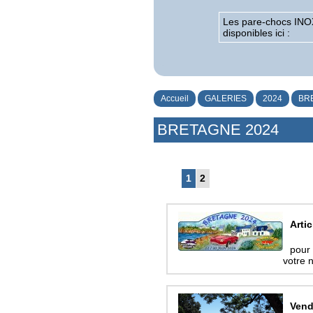
Les pare-chocs INO
disponibles ici :
Accueil
GALERIES
2024
BR
BRETAGNE 2024
1
2
Arti
pour 
votre 
Vend