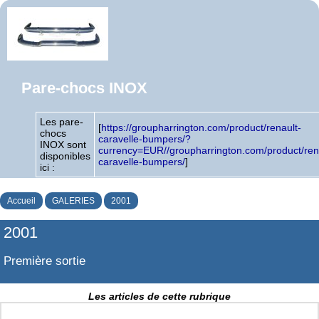
Pare-chocs INOX
Les pare-
[
https://groupharrington.com/product/renault-
chocs
caravelle-bumpers/?
INOX sont
currency=EUR//groupharrington.com/product/ren
disponibles
caravelle-bumpers/
]
ici :
Accueil
GALERIES
2001
2001
Première sortie
Les articles de cette rubrique