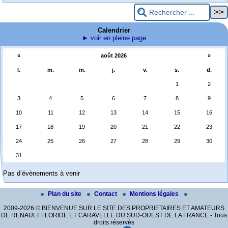
Calendrier
► voir en pleine page
«
août 2026
»
l.
m.
m.
j.
v.
s.
d.
1
2
3
4
5
6
7
8
9
10
11
12
13
14
15
16
17
18
19
20
21
22
23
24
25
26
27
28
29
30
31
Pas d’évènements à venir
Plan du site
Contact
Mentions légales
2009-2026 © BIENVENUE SUR LE SITE DES PROPRIETAIRES ET AMATEURS
DE RENAULT FLORIDE ET CARAVELLE DU SUD-OUEST DE LA FRANCE - Tous
droits réservés