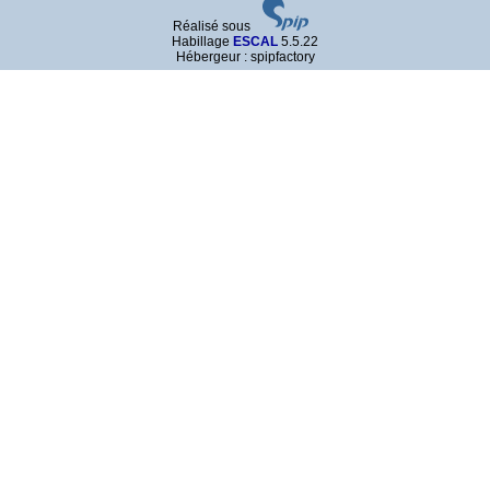
Réalisé sous
Habillage
ESCAL
5.5.22
Hébergeur : spipfactory