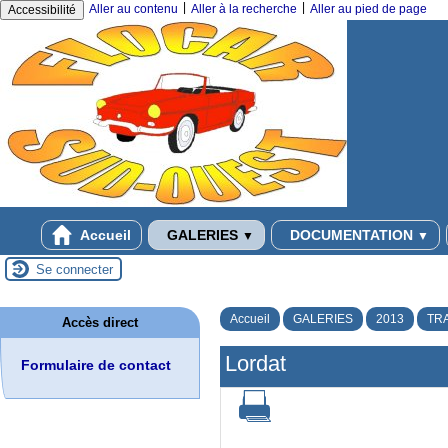
|
|
Aller au contenu
Aller à la recherche
Aller au pied de page
Accessibilité
Accueil
GALERIES
DOCUMENTATION
▼
▼
Se connecter
Accueil
GALERIES
2013
TR
Accès direct
Lordat
Formulaire de contact