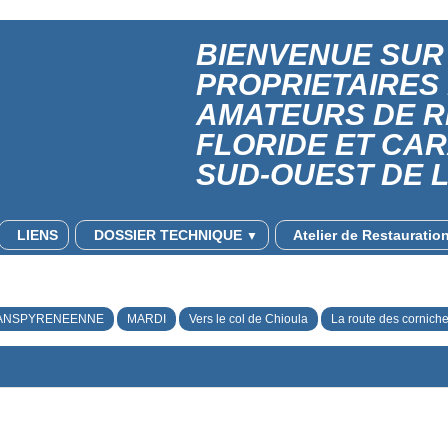
BIENVENUE SUR 
PROPRIETAIRES
AMATEURS DE 
FLORIDE ET CA
SUD-OUEST DE 
LIENS
DOSSIER TECHNIQUE
Atelier de Restaurati
▼
ANSPYRENEENNE
MARDI
Vers le col de Chioula
La route des cornich