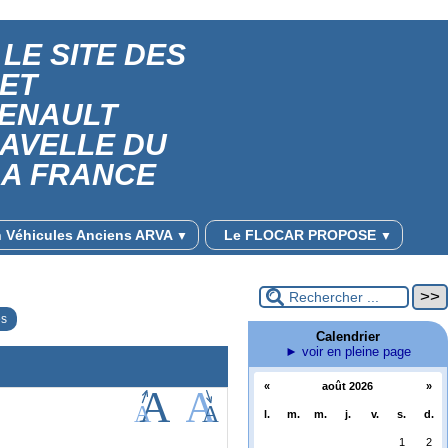
LE SITE DES
 ET
RENAULT
RAVELLE DU
LA FRANCE
on Véhicules Anciens ARVA
Le FLOCAR PROPOSE
▼
▼
es
Calendrier
► voir en pleine page
«
août 2026
»
l.
m.
m.
j.
v.
s.
d.
1
2